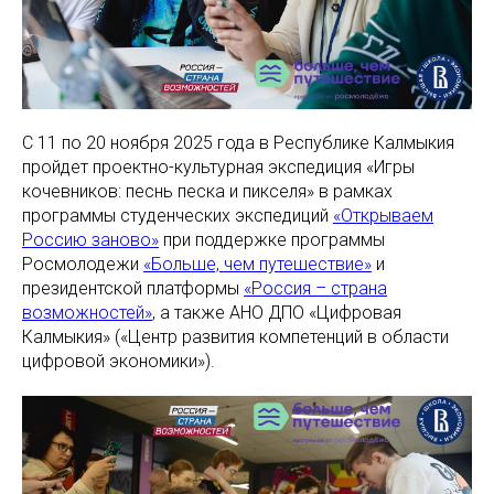
С 11 по 20 ноября 2025 года в Республике Калмыкия
пройдет проектно-культурная экспедиция «Игры
кочевников: песнь песка и пикселя»
в рамках
программы студенческих экспедиций
«Открываем
Россию заново»
при поддержке программы
Росмолодежи
«Больше, чем путешествие»
и
президентской платформы
«Россия – страна
возможностей»
, а также АНО ДПО «Цифровая
Калмыкия» («Центр развития компетенций в области
цифровой экономики»).